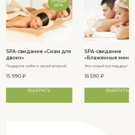
ЛУЧШАЯ
ЛУ
ЦЕНА
Ц
ОНЛАЙН-ЗАПИСЬ
SPA-свидание «Сиам для
SPA-свидание
двоих»
«Блаженные минут
Подарите себе и своей второй
Это новый взгляд друг на 
половинке по-настоящему
новые оттенки чувства,
15 990
₽
16 590
₽
райское наслаждение!
усиленные обстановкой 
совместными спа-ритуал
ВЫБРАТЬ
ВЫБРАТЬ