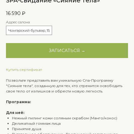
SPA-свидание «Сияние тела»
16 590
₽
Адрес салона
Чонгарский бульвар, 15
ЗАПИСАТЬСЯ →
Купить сертификат
Позвольте представить вам уникальную Спа-Программу
"Сияние тела", созданную для тех, кто стремится освободить
свое тело от излишков и обрести новую легкость.
Программа:
Для неё:
Нежный пилинг кожи соляным скрабом (Манго/кокос)
Деликатный гоммаж лица
Принятие душа