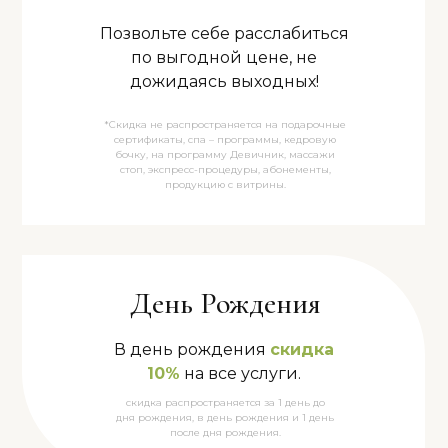
Позвольте себе расслабиться
по выгодной цене, не
дожидаясь выходных!
*Скидка не распространяется на подарочные
сертификаты, спа – программы, кедровую
бочку, на программу Девичник, массажи
стоп, экспресс-процедуры, абонементы,
продукцию с витрины.
День Рождения
В день рождения
скидка
10%
на все услуги.
скидка распространяется за 1 день до
дня рождения, в день рождения и 1 день
после дня рождения.