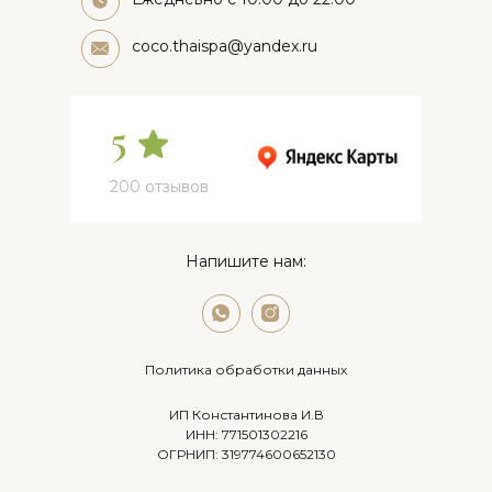
coco.thaispa@yandex.ru
5
200 отзывов
Напишите нам:
Политика обработки данных
ИП Константинова И.В
ИНН: 771501302216
Салон Чонгарский 15
ОГРНИП: 319774600652130