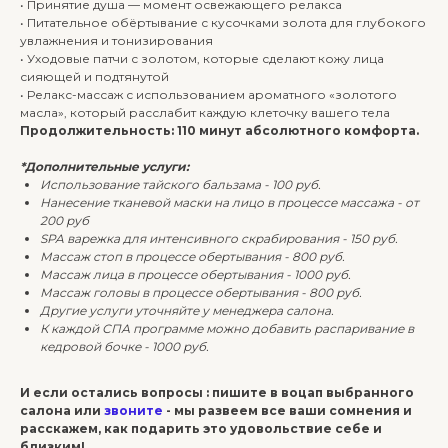
• Принятие душа — момент освежающего релакса
• Питательное обёртывание с кусочками золота для глубокого
увлажнения и тонизирования
• Уходовые патчи с золотом, которые сделают кожу лица
сияющей и подтянутой
• Релакс-массаж с использованием ароматного «золотого
масла», который расслабит каждую клеточку вашего тела
Продолжительность: 110 минут абсолютного комфорта.
*Дополнительные услуги:
Использование тайского бальзама - 100 руб.
Нанесение тканевой маски на лицо в процессе массажа - от
200 руб
SPA варежка для интенсивного скрабирования - 150 руб.
Массаж стоп в процессе обертывания - 800 руб.
Массаж лица в процессе обертывания - 1000 руб.
Массаж головы в процессе обертывания - 800 руб.
Другие услуги уточняйте у менеджера салона.
К каждой СПА программе можно добавить распаривание в
кедровой бочке - 1000 руб.
И если остались вопросы : пишите в воцап выбранного
салона или
звоните
- мы развеем все ваши сомнения и
расскажем, как подарить это удовольствие себе и
близким!