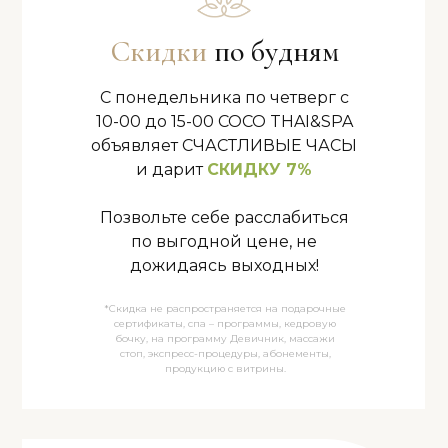
Скидки
по будням
С понедельника по четверг с
10-00 до 15-00 COCO THAI&SPA
объявляет СЧАСТЛИВЫЕ ЧАСЫ
и дарит
СКИДКУ 7%
Позвольте себе расслабиться
по выгодной цене, не
дожидаясь выходных!
*Скидка не распространяется на подарочные
сертификаты, спа – программы, кедровую
бочку, на программу Девичник, массажи
стоп, экспресс-процедуры, абонементы,
продукцию с витрины.