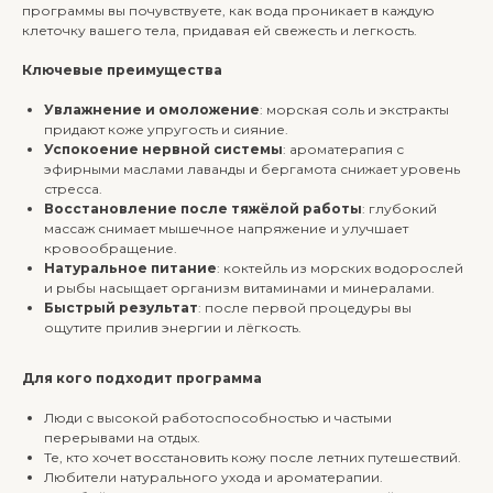
программы вы почувствуете, как вода проникает в каждую
клеточку вашего тела, придавая ей свежесть и легкость.
Ключевые преимущества
Увлажнение и омоложение
: морская соль и экстракты
придают коже упругость и сияние.
Успокоение нервной системы
: ароматерапия с
эфирными маслами лаванды и бергамота снижает уровень
стресса.
Восстановление после тяжёлой работы
: глубокий
массаж снимает мышечное напряжение и улучшает
кровообращение.
Натуральное питание
: коктейль из морских водорослей
и рыбы насыщает организм витаминами и минералами.
Быстрый результат
: после первой процедуры вы
ощутите прилив энергии и лёгкость.
Для кого подходит программа
Люди с высокой работоспособностью и частыми
перерывами на отдых.
Те, кто хочет восстановить кожу после летних путешествий.
Любители натурального ухода и ароматерапии.