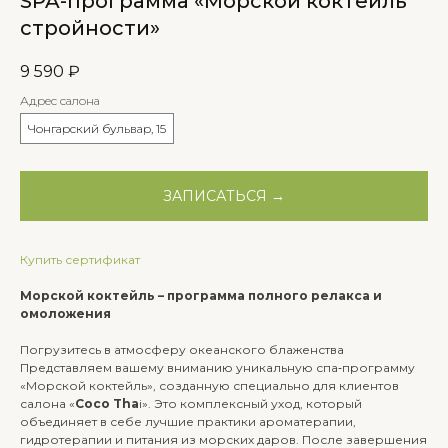
SPA-программа «Морской коктейль
стройности»
9 590
₽
Адрес салона
Чонгарский бульвар, 15
ЗАПИСАТЬСЯ →
Купить сертификат
Морской коктейль – программа полного релакса и
омоложения
Погрузитесь в атмосферу океанского блаженства
Представляем вашему вниманию уникальную спа‑программу
«Морской коктейль», созданную специально для клиентов
салона «
Coco Tha
i». Это комплексный уход, который
объединяет в себе лучшие практики ароматерапии,
гидротерапии и питания из морских даров. После завершения