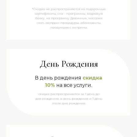
*Скидка не распространяется на подарочные
сертификаты, спа – программы, кедровую
бочку, на программу Девичник, массажи
стоп, экспресс-процедуры, абонементы,
продукцию с витрины.
День Рождения
В день рождения
скидка
10%
на все услуги.
скидка распространяется за 1 день до
дня рождения, в день рождения и 1 день
после дня рождения.