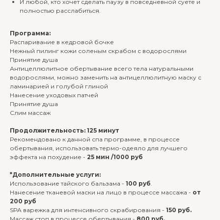
И любой, кто хочет сделать паузу в повседневной суете и
полностью расслабиться.
Программа:
ОНЛАЙН-ЗАПИСЬ
Распаривание в кедровой бочке
Нежный пилинг кожи соленым скрабом с водорослями
Принятие душа
Антицеллюлитное обертывание всего тела натуральными
водорослями, можно заменить на антицеллюлитную маску с
ламинарией и голубой глиной
Нанесение уходовых патчей
Принятие душа
Слим массаж
Продолжительность: 125 минут
Рекомендовано к данной спа программе, в процессе
обертывания, использовать термо-одеяло для лучшего
эффекта на похудение -
25 мин /1000 руб
*Дополнительные услуги:
Использование тайского бальзама -
100 руб
.
Нанесение тканевой маски на лицо в процессе массажа -
от
200 руб
SPA варежка для интенсивного скрабирования -
150 руб.
Массаж стоп в процессе обертывания -
800 руб.