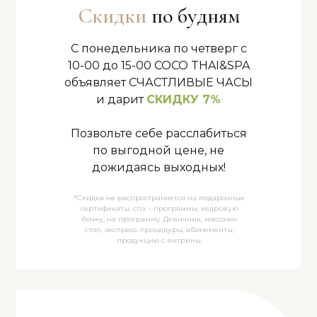
Скидки
по будням
С понедельника по четверг с
10-00 до 15-00 COCO THAI&SPA
объявляет СЧАСТЛИВЫЕ ЧАСЫ
и дарит
СКИДКУ 7%
Позвольте себе расслабиться
по выгодной цене, не
дожидаясь выходных!
*Скидка не распространяется на подарочные
сертификаты, спа – программы, кедровую
бочку, на программу Девичник, массажи
стоп, экспресс-процедуры, абонементы,
продукцию с витрины.