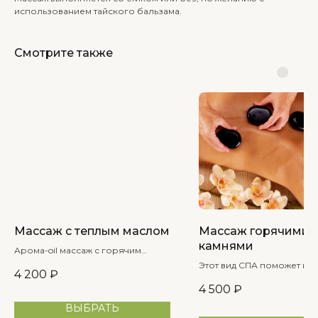
использованием тайского бальзама.
Смотрите также
Массаж с теплым маслом
Массаж горячими
камнями
Арома-oil массаж с горячим
маслом – это 100% релакс и очень
Этот вид СПА поможет вам
4 200
₽
приятная процедура.
о мышечных болях, тяжест
4 500
₽
неприятных ощущениях в
теле.
ВЫБРАТЬ