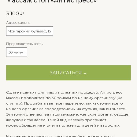
Массаж стоп «Антистресс»
3 100
₽
Адрес салона
Чонгарский бульвар, 15
Продолжительность
30 минут
ЗАПИСАТЬСЯ →
Одна из самых приятных и полезных процедур. Антистресс
массаж проводится по 30 точкам по нашему организму (на
ступнях). Прорабатывает все наше тело, так как точки всего
нашего организма сосредоточены на ступнях, как вы знаете.
Эти точки отвечают за наши мужские, женские органы, сердце,
желудок и так далее. Такой вид массажа прогоняет
кровообращение и очень полезен для детей и взрослых.
Массаж выполняется со стиком или без, по желанию с