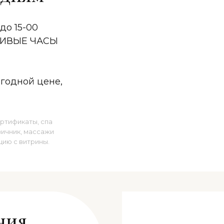
до 15-00
ТЛИВЫЕ ЧАСЫ
ыгодной цене,
ртификаты, спа
вичник, массажи
цию с витрины.
ния