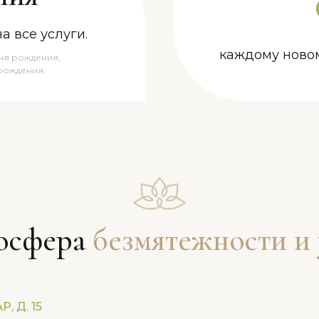
а все услуги.
каждому новом
дня рождения,
 рождения.
осфера
безмятежности и
 Д. 15