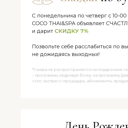
С понедельника по четверг с 10-00 
COCO THAI&SPA объявляет СЧАС
и дарит
СКИДКУ 7%
Позвольте себе расслабиться по в
не дожидаясь выходных!
*Скидка не распространяется на подарочные се
– программы, кедровую бочку, на программу Де
стоп, экспресс-процедуры, абонементы, продук
День Рожде