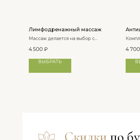
Лимфодренажный массаж
Анти
Массаж делается на выбор с
Компл
лимфодренажным кремом или с
погла
4 500
₽
4 700
перцовым маслом.
расти
пошле
ВЫБРАТЬ
В
пробл
Скидки
по б