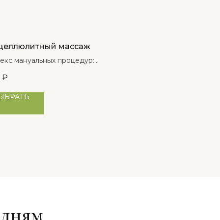
целлюлитный массаж
екс мануальных процедур:
живания, надавливания,
₽
рания, вибрации,
пывание, направленные на
ЫБРАТЬ
емные области тела.
удням